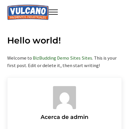
Saltar al contenido principal
Skip to header right navigation
Skip to site footer
Menu
Seire Vulcano Innovación
Construcción sostenible
Hello world!
Welcome to
BizBudding Demo Sites Sites
. This is your
first post. Edit or delete it, then start writing!
Acerca de
admin